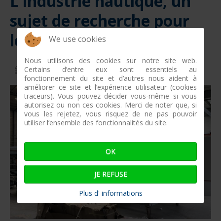
L'industrie nautique, un
sujet de recherche pour
les universitaires
We use cookies
Nous utilisons des cookies sur notre site web.
Certains d’entre eux sont essentiels au
17 septembre 2020
fonctionnement du site et d’autres nous aident à
améliorer ce site et l’expérience utilisateur (cookies
traceurs). Vous pouvez décider vous-même si vous
autorisez ou non ces cookies. Merci de noter que, si
vous les rejetez, vous risquez de ne pas pouvoir
utiliser l’ensemble des fonctionnalités du site.
OK
JE REFUSE
Plus d' informations