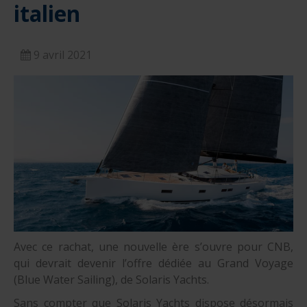
italien
nautique ?
Formation Formateurs de permis hauturiers
Inscription formations entreprises
alternance nautisme
nautisme et commerce
9 avril 2021
encadrement nautique
Avec ce rachat, une nouvelle ère s’ouvre pour CNB,
qui devrait devenir l’offre dédiée au Grand Voyage
(Blue Water Sailing), de Solaris Yachts.
Sans compter que Solaris Yachts dispose désormais