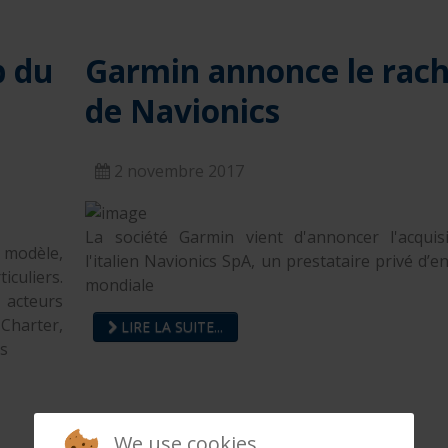
b du
Garmin annonce le rac
de Navionics
2 novembre 2017
La société Garmin vient d'annoncer l'acquis
n modèle,
l'italien Navionics SpA, un prestataire privé d’
iculiers.
mondiale
 acteurs
 Charter,
LIRE LA SUITE...
ls
We use cookies