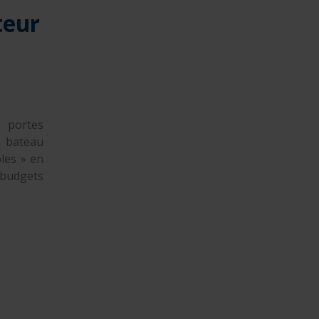
teur
 portes
u bateau
les » en
budgets