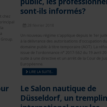
public, les professionne
sont-ils informés?
t chez
rincipal
28 février 2018
la
la
Un nouveau régime s'applique depuis le 1er juill
e Group.
à la délivrance des autorisations d'occupation d
domaine public à titre temporaire (AOT). La réf
issue de l'ordonnance n° 2017-562 du 19 avril 201
suite à une directive et un arrêt de la Cour de Jus
Européenne.
LIRE LA SUITE...
our
Le Salon nautique de
Düsseldorf, un trempli