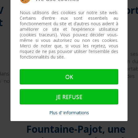
V
Mille Sabords. Vent por
Nous utilisons des cookies sur notre site web.
Certains d’entre eux sont essentiels au
t
!
fonctionnement du site et d’autres nous aident à
améliorer ce site et l’expérience utilisateur
(cookies traceurs). Vous pouvez décider vous-
même si vous autorisez ou non ces cookies.
27 octobre 2017
Merci de noter que, si vous les rejetez, vous
risquez de ne pas pouvoir utiliser l’ensemble des
Le Mille Sabords ouvre ses
fonctionnalités du site.
demain au port du Crouesty. Le 33e salon d
d'occasion surfe sur la vague des « transportab
dans la
progression et sur la LOA qui permet des 
OK
n nouvel
adaptés.
JE REFUSE
LIRE LA SUITE...
Plus d' informations
Fountaine-Pajot, une