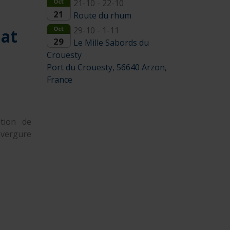
Oct
21-10 - 22-10
21
Route du rhum
Oct
29-10 - 1-11
hat
29
Le Mille Sabords du
Crouesty
Port du Crouesty, 56640 Arzon,
France
ition de
envergure