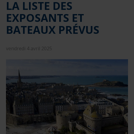
LA LISTE DES
nautique ?
Formation Formateurs de permis hauturiers
Inscription formations entreprises
alternance nautisme
EXPOSANTS ET
nautisme et commerce
BATEAUX PRÉVUS
encadrement nautique
vendredi 4 avril 2025