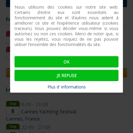
CONTACTER VILLEFRANCHE SUR MER
Nous utilisons des cookies sur notre site web.
Certains d’entre eux sont essentiels au
fonctionnement du site et d’autres nous aident à
Formations entreprises à venir
améliorer ce site et l’expérience utilisateur (cookies
traceurs). Vous pouvez décider vous-même si vous
autorisez ou non ces cookies. Merci de noter que, si
Oct
12-10 - 15-10
vous les rejetez, vous risquez de ne pas pouvoir
12
Réparation pneumatique simple
utiliser l’ensemble des fonctionnalités du site.
Fév
16-02 - 18-02
16
Réparations pneumatiques complexes
OK
JOURNEES PORTES OUVERTES
JE REFUSE
Plus d' informations
Les salons à venir
Sep
8-09 - 13-09
8
Cannes Yachting Festival
Cannes, France
Sep
22-09 - 27-09