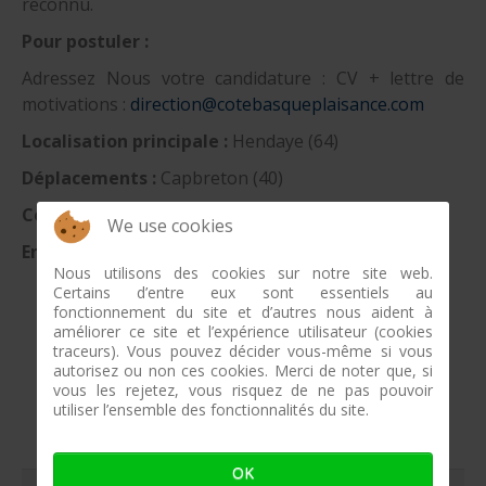
reconnu.
Pour postuler :
Adressez Nous votre candidature : CV + lettre de
motivations :
direction@cotebasqueplaisance.com
Localisation principale :
Hendaye (64)
Déplacements :
Capbreton (40)
Contrat :
CDI – Temps plein
We use cookies
Entreprise :
Côte Aquitaine Plaisance
Nous utilisons des cookies sur notre site web.
Certains d’entre eux sont essentiels au
fonctionnement du site et d’autres nous aident à
améliorer ce site et l’expérience utilisateur (cookies
traceurs). Vous pouvez décider vous-même si vous
autorisez ou non ces cookies. Merci de noter que, si
vous les rejetez, vous risquez de ne pas pouvoir
utiliser l’ensemble des fonctionnalités du site.
OK