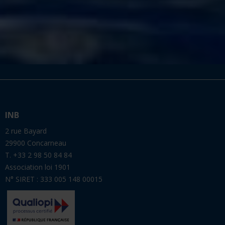
INB
2 rue Bayard
29900 Concarneau
T. +33 2 98 50 84 84
Association loi 1901
N° SIRET : 333 005 148 00015
INB Côte d'Azur
Port de Villefranche Darse