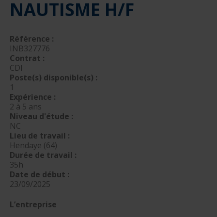
NAUTISME H/F
nautique ?
Formation Formateurs de permis hauturiers
Inscription formations entreprises
alternance nautisme
nautisme et commerce
Référence :
INB327776
encadrement nautique
Contrat :
CDI
Poste(s) disponible(s) :
1
Expérience :
2 à 5 ans
Niveau d'étude :
NC
Lieu de travail :
Hendaye (64)
Durée de travail :
35h
Date de début :
23/09/2025
L’entreprise