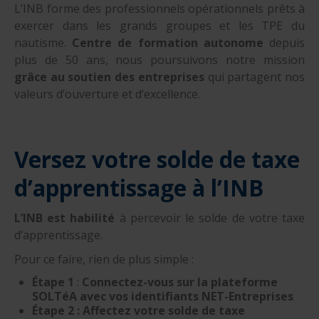
L’INB forme des professionnels opérationnels prêts à
nautique ?
Formation Formateurs de permis hauturiers
Inscription formations entreprises
alternance nautisme
exercer dans les grands groupes et les TPE du
nautisme.
Centre de formation autonome
depuis
nautisme et commerce
plus de 50 ans, nous poursuivons notre mission
grâce au soutien des entreprises
qui partagent nos
encadrement nautique
valeurs d’ouverture et d’excellence.
Versez votre solde de taxe
d’apprentissage à l’INB
L’INB est habilité
à percevoir le solde de votre taxe
d’apprentissage.
Pour ce faire, rien de plus simple :
Étape 1
:
Connectez-vous sur la plateforme
SOLTéA avec vos identifiants NET-Entreprises
Étape 2 :
Affectez votre solde de taxe