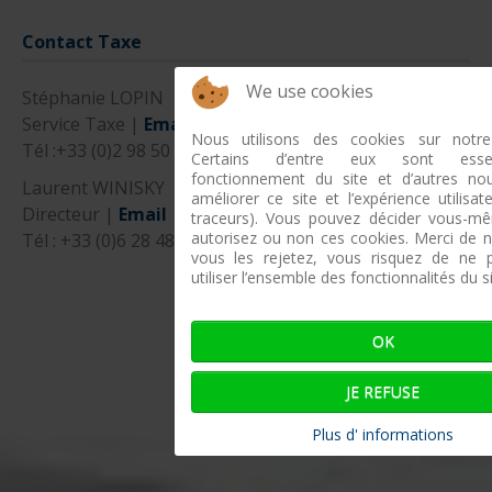
Contact Taxe
We use cookies
Stéphanie LOPIN
Service Taxe |
Email
Nous utilisons des cookies sur notre
Tél :+33 (0)2 98 50 12 54
Certains d’entre eux sont esse
fonctionnement du site et d’autres no
Laurent WINISKY
améliorer ce site et l’expérience utilisat
Directeur |
Email
traceurs). Vous pouvez décider vous-m
autorisez ou non ces cookies. Merci de n
Tél : +33 (0)6 28 48 34 07
vous les rejetez, vous risquez de ne 
utiliser l’ensemble des fonctionnalités du si
OK
JE REFUSE
Plus d' informations