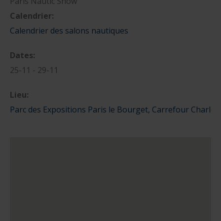
Paris Nautic Show
Calendrier:
nautique ?
Formation Formateurs de permis hauturiers
Inscription formations entreprises
alternance nautisme
Calendrier des salons nautiques
nautisme et commerce
Dates:
encadrement nautique
25-11 - 29-11
Lieu:
Parc des Expositions Paris le Bourget, Carrefour Charle