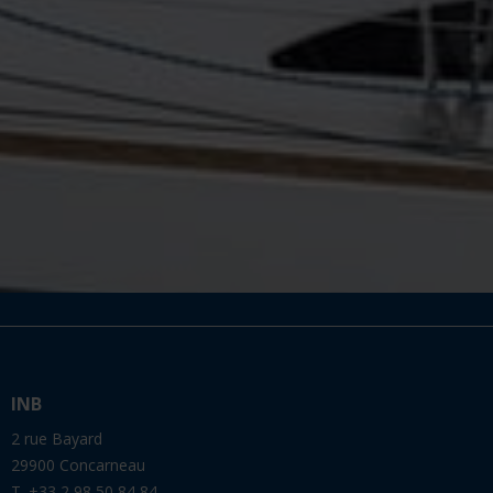
INB
2 rue Bayard
29900 Concarneau
T. +33 2 98 50 84 84