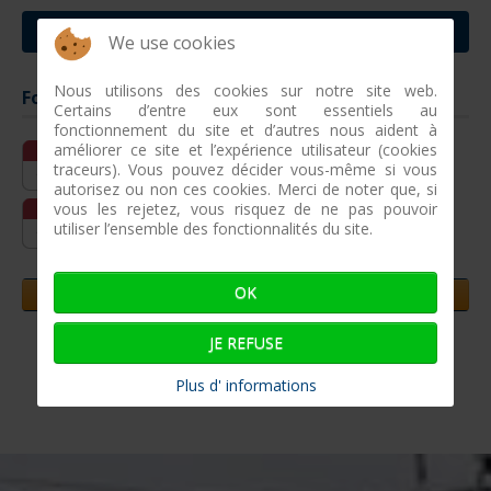
CONTACTER VILLEFRANCHE SUR MER
We use cookies
Nous utilisons des cookies sur notre site web.
Formations entreprises à venir
Certains d’entre eux sont essentiels au
fonctionnement du site et d’autres nous aident à
améliorer ce site et l’expérience utilisateur (cookies
Oct
12-10 - 15-10
traceurs). Vous pouvez décider vous-même si vous
12
Réparation pneumatique simple
autorisez ou non ces cookies. Merci de noter que, si
vous les rejetez, vous risquez de ne pas pouvoir
Fév
16-02 - 18-02
utiliser l’ensemble des fonctionnalités du site.
16
Réparations pneumatiques complexes
OK
JOURNEES PORTES OUVERTES
JE REFUSE
Plus d' informations