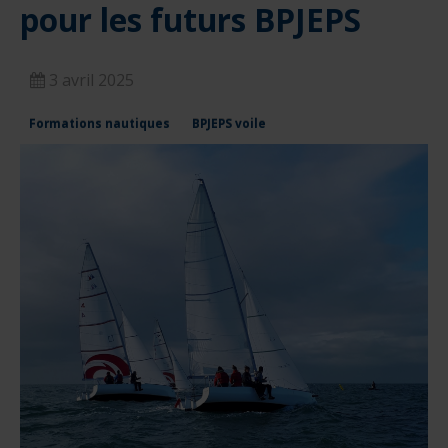
pour les futurs BPJEPS
nautique ?
Formation Formateurs de permis hauturiers
Inscription formations entreprises
alternance nautisme
nautisme et commerce
3 avril 2025
encadrement nautique
Formations nautiques
BPJEPS voile