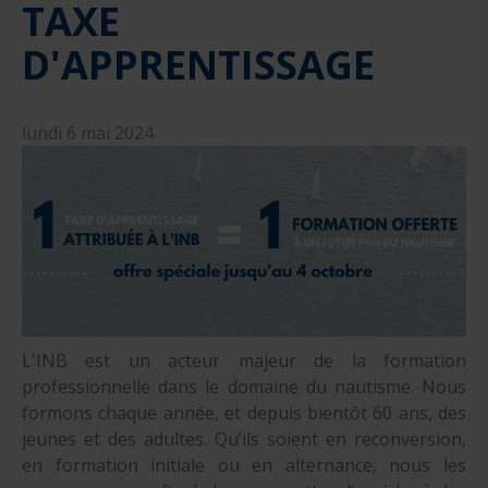
TAXE
nautique ?
Formation Formateurs de permis hauturiers
Inscription formations entreprises
alternance nautisme
D'APPRENTISSAGE
nautisme et commerce
encadrement nautique
lundi 6 mai 2024
L'INB est un acteur majeur de la formation
professionnelle dans le domaine du nautisme. Nous
formons chaque année, et depuis bientôt 60 ans, des
jeunes et des adultes. Qu’ils soient en reconversion,
en formation initiale ou en alternance, nous les