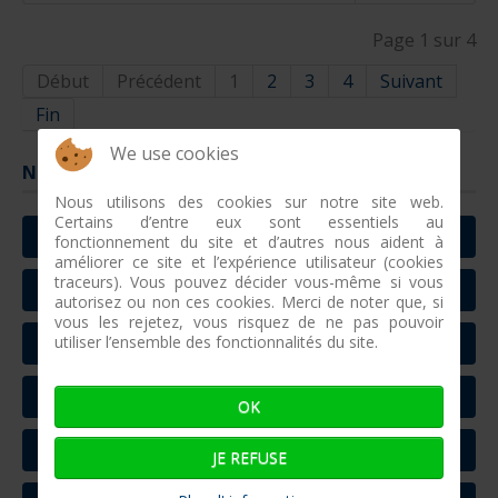
Page 1 sur 4
Début
Précédent
1
2
3
4
Suivant
Fin
We use cookies
Naviguer
Nous utilisons des cookies sur notre site web.
Certains d’entre eux sont essentiels au
ACTUALITÉS
fonctionnement du site et d’autres nous aident à
améliorer ce site et l’expérience utilisateur (cookies
traceurs). Vous pouvez décider vous-même si vous
AGENDA
autorisez ou non ces cookies. Merci de noter que, si
vous les rejetez, vous risquez de ne pas pouvoir
utiliser l’ensemble des fonctionnalités du site.
L'INB DANS LA PRESSE
PORTRAITS
OK
CONTACT
JE REFUSE