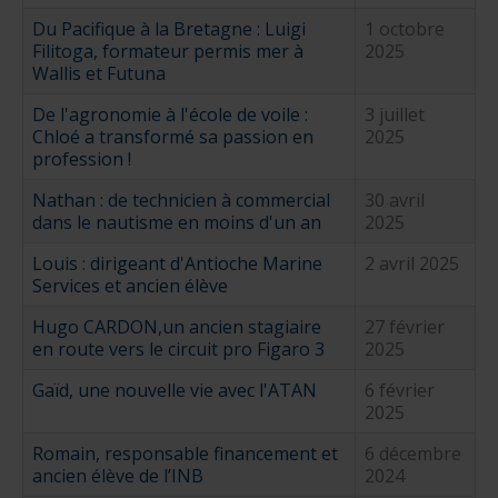
Du Pacifique à la Bretagne : Luigi
1 octobre
nautique ?
Formation Formateurs de permis hauturiers
Inscription formations entreprises
alternance nautisme
Filitoga, formateur permis mer à
2025
Wallis et Futuna
nautisme et commerce
De l'agronomie à l'école de voile :
3 juillet
encadrement nautique
Chloé a transformé sa passion en
2025
profession !
Nathan : de technicien à commercial
30 avril
dans le nautisme en moins d'un an
2025
Louis : dirigeant d'Antioche Marine
2 avril 2025
Services et ancien élève
Hugo CARDON,un ancien stagiaire
27 février
en route vers le circuit pro Figaro 3
2025
Gaïd, une nouvelle vie avec l'ATAN
6 février
2025
Romain, responsable financement et
6 décembre
ancien élève de l’INB
2024