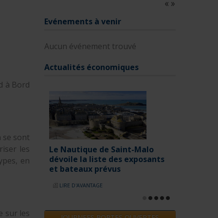
Evénements à venir
Aucun événement trouvé
Actualités économiques
rd à Bord
Le salon nautique de Paris de
retour en 2025
n se sont
LIRE D'AVANTAGE
iser les
ypes, en
JOURNEES PORTES OUVERTES
L'alternance?
 sur les