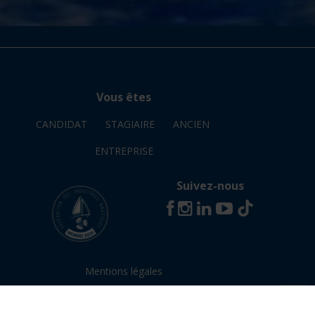
Vous êtes
CANDIDAT
STAGIAIRE
ANCIEN
ENTREPRISE
Suivez-nous
Mentions légales
© Avril 2026 - INB