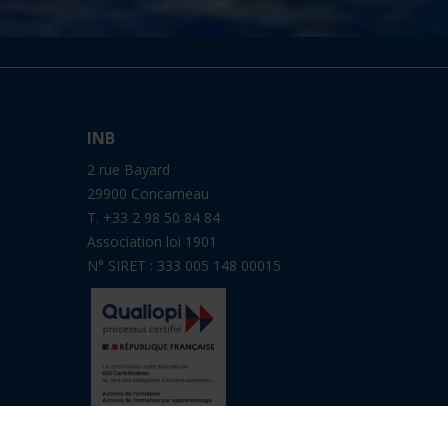
INB
2 rue Bayard
29900 Concarneau
T. +33 2 98 50 84 84
Association loi 1901
N° SIRET : 333 005 148 00015