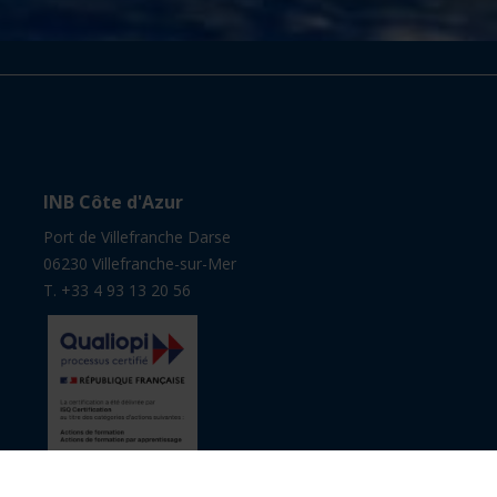
INB Côte d'Azur
Port de Villefranche Darse
06230 Villefranche-sur-Mer
T. +33 4 93 13 20 56