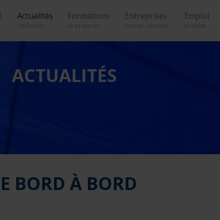
B
Actualités
Formations
Entreprises
Emploi
s'informer
se préparer
former, recruter
postuler
ACTUALITÉS
DE BORD À BORD