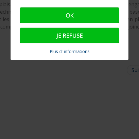
 plaisance et l'INB. Parmi les professionnels des ports eng
echnico-commerciale (voire la formation de Chef de base
OK
et les métiers des ports de plaisance est encore bien en pl
ompter sur les stagiaires en formation à l'INB pour rejoind
JE REFUSE
Plus d' informations
Sui