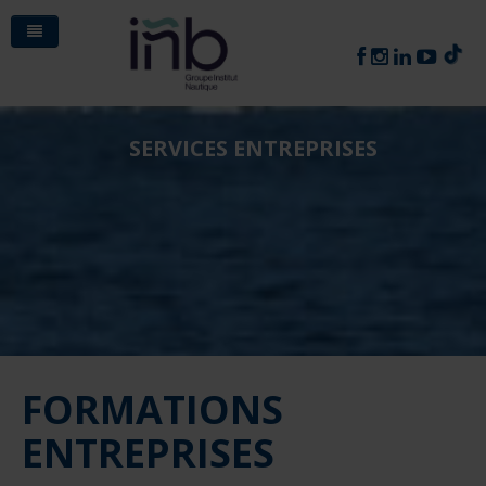
Suivez-nous
A propos de l'INB
découvrir & contacter
SERVICES ENTREPRISES
Actualités
Qui sommes-nous
s'informer
Formations
Contactez-nous
Dernières actualités
Equipes
se préparer
Entreprises
Question fréquentes ?
Portraits
Techniques
Visite en image
Téléchargements
former, recruter
Emploi
INB connect
A venir
Nautiques
Services aux entreprises
Comment travailler dans ma passion la voile ?
Bac pro Maintenance nautique
En vidéo sur youtube
postuler
Taxe d'apprentissage
L'INB dans la presse
Commerciales
Calendrier des formations entreprises
Liste des offres
Les BTS nautisme et l'INB : quelles différences ?
Technicien de maintenance et de réparation dans les
ATAN Assistant activités nautiques
Formations entreprises
soutenir
Inscrivez-vous à notre newsletter
VAE
Calendrier des salons nautiques
Catégories d'offre
Comment devenir vendeur dans le nautisme ?
industries nautiques
BPJEPS Voile
Technico-Commercial de l'Industrie et des Services
Formations sur-mesure
FORMATIONS
Revue de presse economique
Les emplois
Comment devenir moniteur de permis bateau ?
Archives newsletter
Mécanicien nautique
CQP Formateur Permis Plaisance
Nautiques
Valorisation des acquis de l'expérience
Recrutement - Accompagnement
ENTREPRISES
Déposer une offre d'emploi
Comment devenir un technicien de maintenance
Formation à l'Evaluation Permis Plaisance
INB connect
maintenance et mécanique nautique
Comuniqué de presse
réseauter, s'informer, recruter