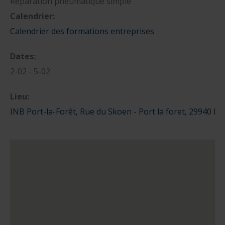
Réparation pneumatique simple
Calendrier:
nautique ?
Formation Formateurs de permis hauturiers
Inscription formations entreprises
alternance nautisme
Calendrier des formations entreprises
nautisme et commerce
Dates:
encadrement nautique
2-02 - 5-02
Lieu:
INB Port-la-Forêt, Rue du Skoen - Port la foret, 29940 L