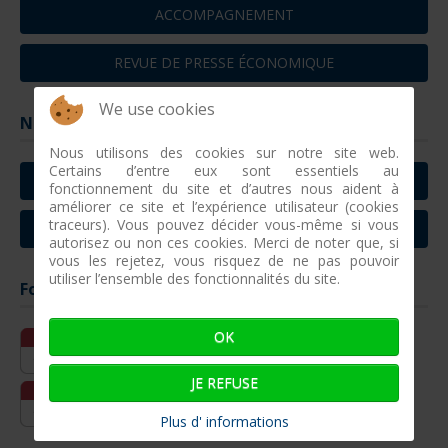
ACCOMPAGNEMENT
REVUE DE PRESSE ÉCONOMIQUE
We use cookies
Nous contacter
Nous utilisons des cookies sur notre site web.
Certains d’entre eux sont essentiels au
CONTACTER CONCARNEAU
fonctionnement du site et d’autres nous aident à
améliorer ce site et l’expérience utilisateur (cookies
traceurs). Vous pouvez décider vous-même si vous
CONTACTER VILLEFRANCHE SUR MER
autorisez ou non ces cookies. Merci de noter que, si
vous les rejetez, vous risquez de ne pas pouvoir
utiliser l’ensemble des fonctionnalités du site.
Formations entreprises à venir
OK
Oct
12-10 - 15-10
12
Réparation pneumatique simple
JE REFUSE
Fév
16-02 - 18-02
16
Réparations pneumatiques complexes
Plus d' informations