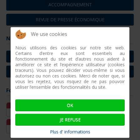
ACCOMPAGNEMENT
REVUE DE PRESSE ÉCONOMIQUE
We use cookies
Nous contacter
Nous utilisons des cookies sur notre site web.
Certains d’entre eux sont essentiels au
CONTACTER CONCARNEAU
fonctionnement du site et d’autres nous aident à
améliorer ce site et l’expérience utilisateur (cookies
traceurs). Vous pouvez décider vous-même si vous
CONTACTER VILLEFRANCHE SUR MER
autorisez ou non ces cookies. Merci de noter que, si
vous les rejetez, vous risquez de ne pas pouvoir
utiliser l’ensemble des fonctionnalités du site.
Formations entreprises à venir
OK
Oct
12-10 - 15-10
12
Réparation pneumatique simple
JE REFUSE
Fév
16-02 - 18-02
16
Réparations pneumatiques complexes
Plus d' informations