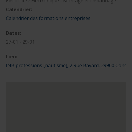
Electricité / Electronique - Montage et Dépannage
Calendrier:
nautique ?
Formation Formateurs de permis hauturiers
Inscription formations entreprises
alternance nautisme
Calendrier des formations entreprises
nautisme et commerce
Dates:
encadrement nautique
27-01 - 29-01
Lieu:
INB professions [nautisme], 2 Rue Bayard, 29900 Concar