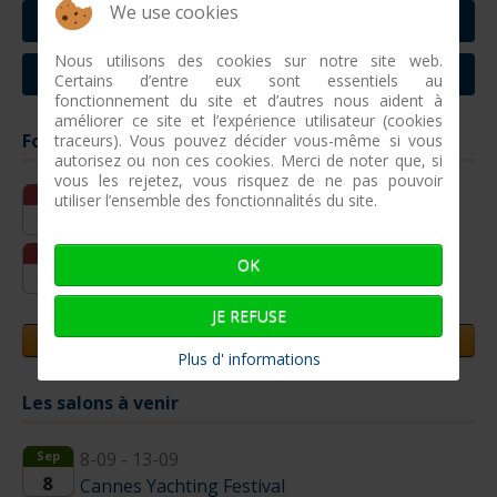
We use cookies
CONTACTER CONCARNEAU
Nous utilisons des cookies sur notre site web.
CONTACTER VILLEFRANCHE SUR MER
Certains d’entre eux sont essentiels au
fonctionnement du site et d’autres nous aident à
améliorer ce site et l’expérience utilisateur (cookies
Formations entreprises à venir
traceurs). Vous pouvez décider vous-même si vous
autorisez ou non ces cookies. Merci de noter que, si
vous les rejetez, vous risquez de ne pas pouvoir
Oct
12-10 - 15-10
utiliser l’ensemble des fonctionnalités du site.
12
Réparation pneumatique simple
Fév
16-02 - 18-02
OK
16
Réparations pneumatiques complexes
JE REFUSE
JOURNEES PORTES OUVERTES
Plus d' informations
Les salons à venir
Sep
8-09 - 13-09
8
Cannes Yachting Festival