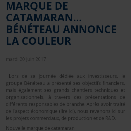
MARQUE DE
nautique ?
Formation Formateurs de permis hauturiers
Inscription formations entreprises
alternance nautisme
CATAMARAN...
nautisme et commerce
BÉNÉTEAU ANNONCE
encadrement nautique
LA COULEUR
mardi 20 juin 2017
Lors de sa journée dédiée aux investisseurs, le
groupe Bénéteau a présenté ses objectifs financiers,
mais également ses grands chantiers techniques et
organisationnels, à travers des présentations de
différents responsables de branche. Après avoir traité
de l'aspect économique (lire ici), nous revenons ici sur
les projets commerciaux, de production et de R&D.
Nouvelle marque de catamaran