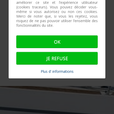
améliorer ce site et l’expérience utilisateur
(cookies traceurs). Vous pouvez décider vous-
même si vous autorisez ou non ces cookies.
Merci de noter que, si vous les rejetez, vous
risquez de ne pas pouvoir utiliser l’ensemble des
fonctionnalités du site.
OK
JE REFUSE
Plus d' informations