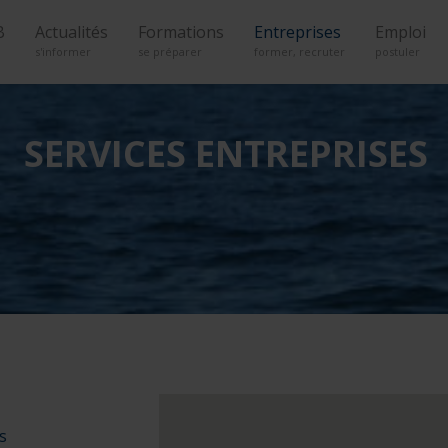
B
Actualités
Formations
Entreprises
Emploi
s'informer
se préparer
former, recruter
postuler
SERVICES ENTREPRISES
s