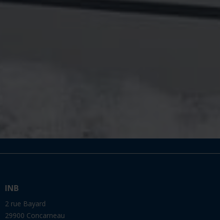
INB
2 rue Bayard
29900 Concarneau