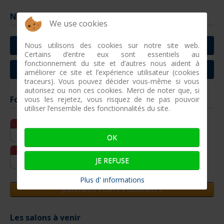
Nous contacter
We use cookies
Nous utilisons des cookies sur notre site web.
CONTACTER CONCARNEAU
Certains d’entre eux sont essentiels au
fonctionnement du site et d’autres nous aident à
CONTACTER VILLEFRANCHE SUR MER
améliorer ce site et l’expérience utilisateur (cookies
traceurs). Vous pouvez décider vous-même si vous
autorisez ou non ces cookies. Merci de noter que, si
Formations entreprises à venir
vous les rejetez, vous risquez de ne pas pouvoir
utiliser l’ensemble des fonctionnalités du site.
Oct
12-10 - 15-10
12
Réparation pneumatique simple
OK
Fév
16-02 - 18-02
JE REFUSE
16
Réparations pneumatiques complexes
Plus d' informations
JOURNEES PORTES OUVERTES
Les salons à venir