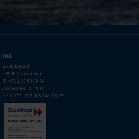
INB
2 rue Bayard
29900 Concarneau
T. +33 2 98 50 84 84
Association loi 1901
N° SIRET : 333 005 148 00015
INB Côte d'Azur
Port de Villefranche Darse
06230 Villefranche-sur-Mer
T. +33 4 93 13 20 56