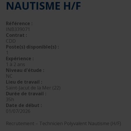
NAUTISME H/F
nautique ?
Formation Formateurs de permis hauturiers
Inscription formations entreprises
alternance nautisme
nautisme et commerce
Référence :
INB339071
encadrement nautique
Contrat :
CDD
Poste(s) disponible(s) :
1
Expérience :
1 à 2 ans
Niveau d'étude :
NC
Lieu de travail :
Saint-Jacut de la Mer (22)
Durée de travail :
35h
Date de début :
01/07/2026
Recrutement – Technicien Polyvalent Nautisme (H/F)