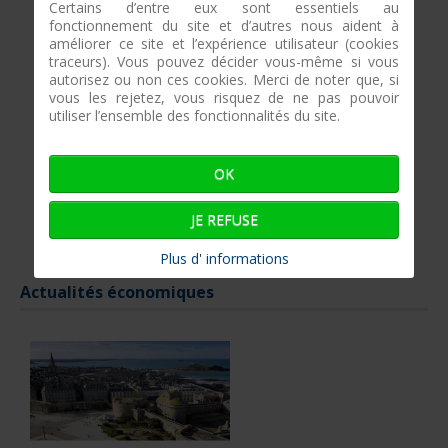
Certains d’entre eux sont essentiels au
fonctionnement du site et d’autres nous aident à
améliorer ce site et l’expérience utilisateur (cookies
traceurs). Vous pouvez décider vous-même si vous
autorisez ou non ces cookies. Merci de noter que, si
vous les rejetez, vous risquez de ne pas pouvoir
utiliser l’ensemble des fonctionnalités du site.
OK
JE REFUSE
Le salon nautique de Paris de retou
LIRE D'AVANTAGE
Plus d' informations
Actualités économiques
le la liste des
JOURNEES PORTES OUVERTES