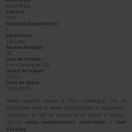
Référence :
INB338352
nautique ?
Formation Formateurs de permis hauturiers
Inscription formations entreprises
alternance nautisme
Contrat :
CDD
nautisme et commerce
Poste(s) disponible(s) :
1
encadrement nautique
Expérience :
2 à 5 ans
Niveau d'étude :
NC
Lieu de travail :
Port-Camargue (30)
Durée de travail :
37,50 h
Date de début :
18/06/2026
Notre société, basée à Port Camargue (30) et
spécialisée dans la vente d’accastillage, la réparation,
l’entretien, le refit de voiliers et de yachts à moteur,
recrute
un(e) technicien(ne) confirmé(e) / chef
d’atelier.