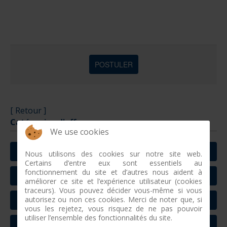
[ Retour ]
Catégories d'offres
We use cookies
ALTERNANCE
Nous utilisons des cookies sur notre site web.
Certains d’entre eux sont essentiels au
fonctionnement du site et d’autres nous aident à
COMMERCE
améliorer ce site et l’expérience utilisateur (cookies
traceurs). Vous pouvez décider vous-même si vous
autorisez ou non ces cookies. Merci de noter que, si
TECHNIQUE
vous les rejetez, vous risquez de ne pas pouvoir
utiliser l’ensemble des fonctionnalités du site.
NAUTIQUE