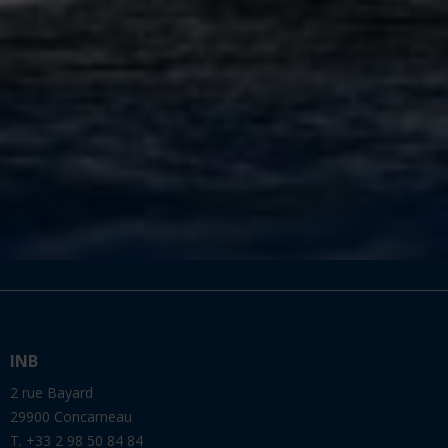
INB
2 rue Bayard
29900 Concarneau
T. +33 2 98 50 84 84
Association loi 1901
N° SIRET : 333 005 148 00015