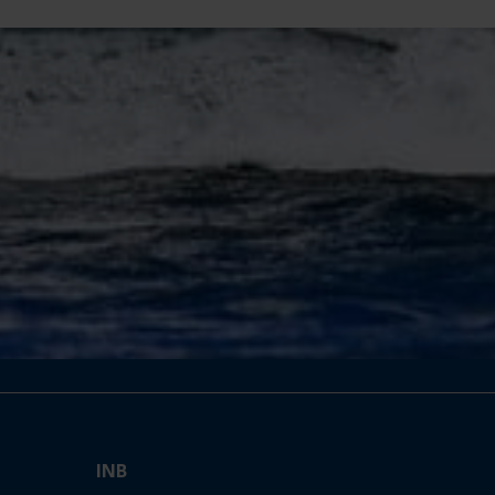
INB
2 rue Bayard
29900 Concarneau
T. +33 2 98 50 84 84
Association loi 1901
N° SIRET : 333 005 148 00015