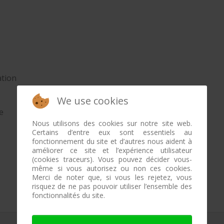
Le Nautique de 
dévoile la liste
et bateaux prév
LIRE D'AVANTAGE
ation
We use cookies
e
Nous utilisons des cookies sur notre site web.
Certains d’entre eux sont essentiels au
fonctionnement du site et d’autres nous aident à
améliorer ce site et l’expérience utilisateur
(cookies traceurs). Vous pouvez décider vous-
même si vous autorisez ou non ces cookies.
Merci de noter que, si vous les rejetez, vous
risquez de ne pas pouvoir utiliser l’ensemble des
fonctionnalités du site.