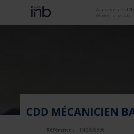
A propos de l'IN
découvrir & contacter
CDD MÉCANICIEN BA
Référence :
INB338836