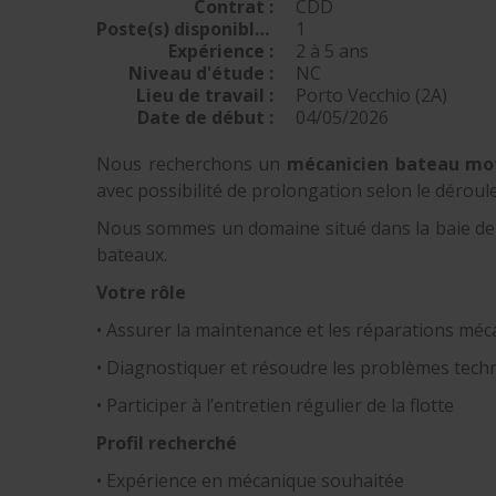
Contrat :
CDD
Poste(s) disponible(s) :
1
Expérience :
2 à 5 ans
Niveau d'étude :
NC
Lieu de travail :
Porto Vecchio (2A)
Date de début :
04/05/2026
Nous recherchons un
mécanicien bateau mot
avec possibilité de prolongation selon le déroule
Nous sommes un domaine situé dans la baie de Po
bateaux.
Votre rôle
• Assurer la maintenance et les réparations mé
• Diagnostiquer et résoudre les problèmes tech
• Participer à l’entretien régulier de la flotte
Profil recherché
• Expérience en mécanique souhaitée