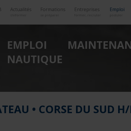
B
Actualités
Formations
Entreprises
Emploi
s'informer
se préparer
former, recruter
postuler
EMPLOI MAINTENA
NAUTIQUE
TEAU • CORSE DU SUD H/