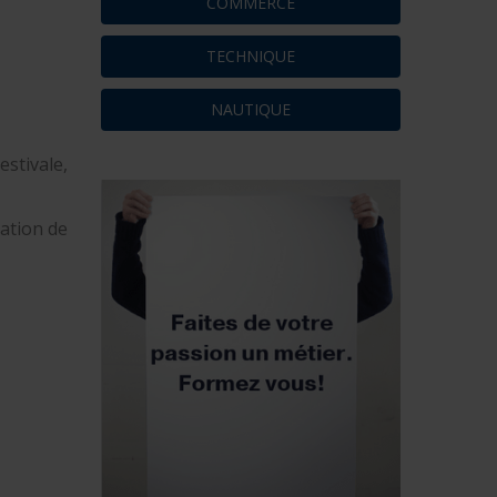
COMMERCE
TECHNIQUE
NAUTIQUE
stivale,
cation de
Le salon nautique de Paris de
retour en 2025