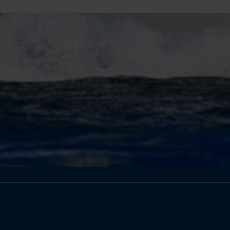
INB Côte d'Azur
Port de Villefranche Darse
06230 Villefranche-sur-Mer
T. +33 4 93 13 20 56