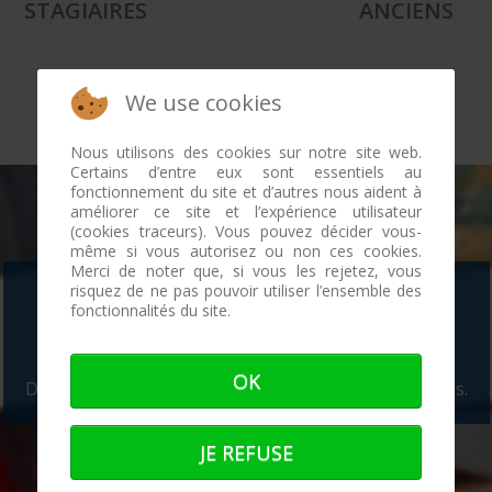
STAGIAIRES
ANCIENS
We use cookies
Nous utilisons des cookies sur notre site web.
Certains d’entre eux sont essentiels au
fonctionnement du site et d’autres nous aident à
améliorer ce site et l’expérience utilisateur
(cookies traceurs). Vous pouvez décider vous-
même si vous autorisez ou non ces cookies.
Merci de noter que, si vous les rejetez, vous
risquez de ne pas pouvoir utiliser l’ensemble des
l'INB en images
fonctionnalités du site.
Concarneau. Port-La-Forêt. Villefranche-sur-Mer.
OK
Découvrez les installations et les plateaux techniques.
JE REFUSE