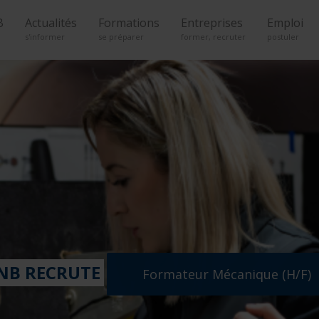
B
Actualités
Formations
Entreprises
Emploi
s'informer
se préparer
former, recruter
postuler
N EMPLOI, UNE FORMATION ?
Je Dé