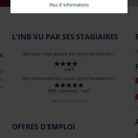
Plus d' informations
L'INB VU PAR SES STAGIAIRES
A
Qu'avez vous pensé de votre formation ?
4,8/5
Recommanderiez-vous votre formation ?
98% réponses "oui"
[Mise à jour août 2023]
OFFRES D'EMPLOI
e