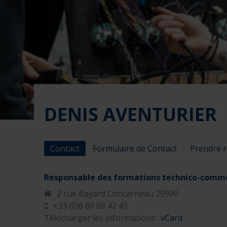
DENIS AVENTURIER
Contact
Formulaire de Contact
Prendre 
Responsable des formations technico-comme
2 rue Bayard
Concarneau
29900
+33 (0)6 80 68 42 43
Télécharger les informations :
vCard