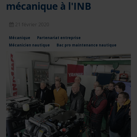
mécanique à l'INB
nautique ?
Formation Formateurs de permis hauturiers
Inscription formations entreprises
alternance nautisme
nautisme et commerce
21 février 2020
encadrement nautique
Mécanique
Partenariat entreprise
Mécanicien nautique
Bac pro maintenance nautique