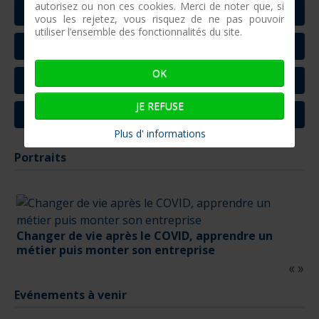
autorisez ou non ces cookies. Merci de noter que, si
L'INB DANS LA PRESSE
vous les rejetez, vous risquez de ne pas pouvoir
utiliser l’ensemble des fonctionnalités du site.
PORTRAITS
OK
CONTACT
JE REFUSE
INSCRIVEZ-VOUS A LA NEWSLETTER
Plus d' informations
Portraits
Changer de vie après le COVID, apprendre un
métier puis monter son entreprise
Evénements à venir