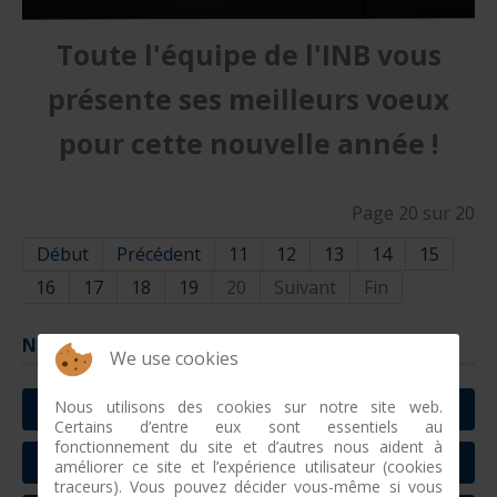
Toute l'équipe de l'INB vous
présente ses meilleurs voeux
pour cette nouvelle année !
Page 20 sur 20
Début
Précédent
11
12
13
14
15
16
17
18
19
20
Suivant
Fin
Naviguer
We use cookies
Nous utilisons des cookies sur notre site web.
ACTUALITÉS
Certains d’entre eux sont essentiels au
fonctionnement du site et d’autres nous aident à
AGENDA
améliorer ce site et l’expérience utilisateur (cookies
traceurs). Vous pouvez décider vous-même si vous