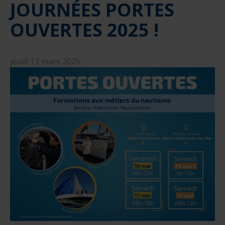
JOURNÉES PORTES
nautique ?
Formation Formateurs de permis hauturiers
Inscription formations entreprises
alternance nautisme
OUVERTES 2025 !
nautisme et commerce
encadrement nautique
jeudi 13 mars 2025