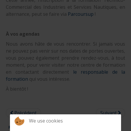
Cette année, l’inscription à la formation Technico-
Commercial des Industries et Services Nautiques, en
alternance, peut se faire via
Parcoursup
!
À vos agendas
Nous avons hâte de vous rencontrer. Si jamais vous
ne pouvez pas venir sur nos dates de portes ouvertes,
vous pouvez également prendre rendez-vous, à tout
moment, pour venir visiter notre centre de formation
en contactant directement
le responsable de la
formation
qui vous intéresse.
À bientôt !
Précédent
Suivant
We use cookies
Formations techniques
Formations commerciales