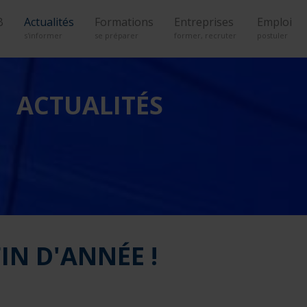
B
Actualités
Formations
Entreprises
Emploi
s'informer
se préparer
former, recruter
postuler
ACTUALITÉS
FIN D'ANNÉE !