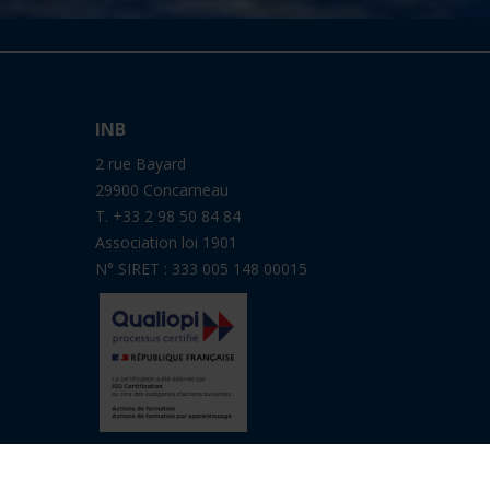
INB
2 rue Bayard
29900 Concarneau
T. +33 2 98 50 84 84
Association loi 1901
N° SIRET : 333 005 148 00015