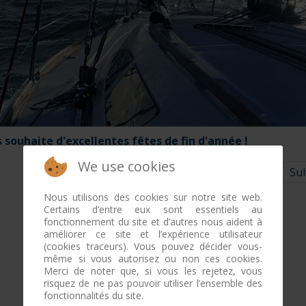
s souhaite d'excellentes fêtes de fin d'année !
We use cookies
Sui
Nous utilisons des cookies sur notre site web.
Certains d’entre eux sont essentiels au
fonctionnement du site et d’autres nous aident à
améliorer ce site et l’expérience utilisateur
(cookies traceurs). Vous pouvez décider vous-
même si vous autorisez ou non ces cookies.
Merci de noter que, si vous les rejetez, vous
risquez de ne pas pouvoir utiliser l’ensemble des
fonctionnalités du site.