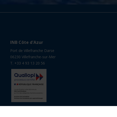
INB Côte d'Azur
Port de Villefranche Darse
06230 Villefranche-sur-Mer
T. +33 4 93 13 20 56