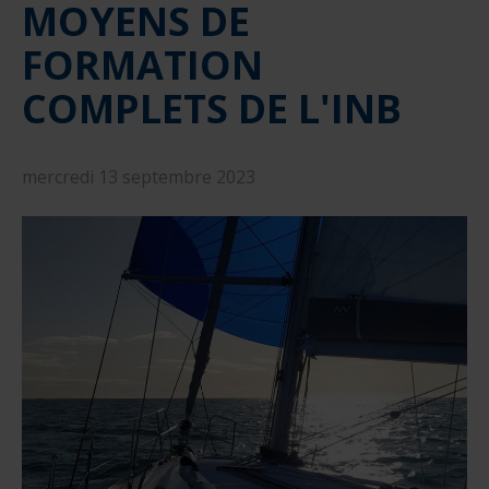
MOYENS DE
nautique ?
Formation Formateurs de permis hauturiers
Inscription formations entreprises
alternance nautisme
FORMATION
nautisme et commerce
COMPLETS DE L'INB
encadrement nautique
mercredi 13 septembre 2023