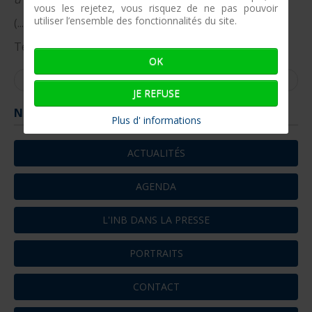
vous les rejetez, vous risquez de ne pas pouvoir
utiliser l’ensemble des fonctionnalités du site.
(...)
Texte : Alain REGNAULT, 1983.
OK
Précédent
Suivant
JE REFUSE
Naviguer
Plus d' informations
ACTUALITÉS
AGENDA
L'INB DANS LA PRESSE
PORTRAITS
CONTACT