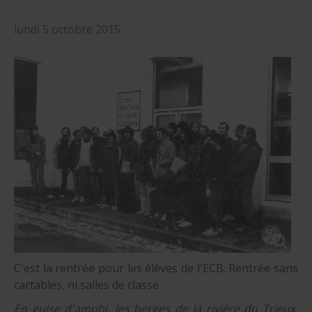
nautique ?
Formation Formateurs de permis hauturiers
Inscription formations entreprises
alternance nautisme
lundi 5 octobre 2015
nautisme et commerce
encadrement nautique
C'est la rentrée pour les élèves de l'ECB. Rentrée sans
cartables, ni salles de classe.
En guise d'amphi, les berges de la rivière du Trieux,