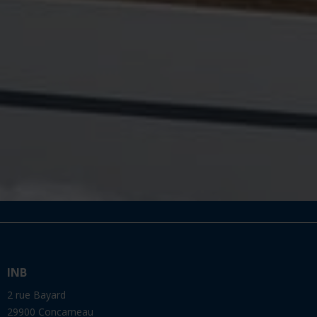
INB
2 rue Bayard
29900 Concarneau