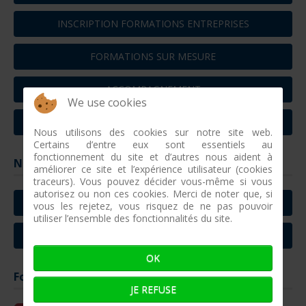
INSCRIPTION FORMATIONS ENTREPRISES
FORMATIONS SUR MESURE
ACCOMPAGNEMENT
We use cookies
REVUE DE PRESSE ÉCONOMIQUE
Nous utilisons des cookies sur notre site web.
Certains d’entre eux sont essentiels au
fonctionnement du site et d’autres nous aident à
Nous contacter
améliorer ce site et l’expérience utilisateur (cookies
traceurs). Vous pouvez décider vous-même si vous
autorisez ou non ces cookies. Merci de noter que, si
CONTACTER CONCARNEAU
vous les rejetez, vous risquez de ne pas pouvoir
utiliser l’ensemble des fonctionnalités du site.
CONTACTER VILLEFRANCHE SUR MER
OK
Formations entreprises à venir
JE REFUSE