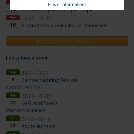
Oct
12-10 - 15-10
Plus d' informations
12
Réparation pneumatique simple
Fév
16-02 - 18-02
16
Réparations pneumatiques complexes
JOURNEES PORTES OUVERTES
Les salons à venir
Sep
8-09 - 13-09
8
Cannes Yachting Festival
Cannes, France
Sep
22-09 - 27-09
22
Le Grand Pavois
Port des Minimes
Oct
21-10 - 22-10
21
Route du rhum
Oct