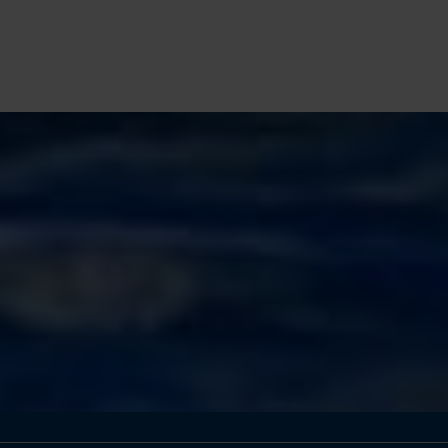
INB
2 rue Bayard
29900 Concarneau