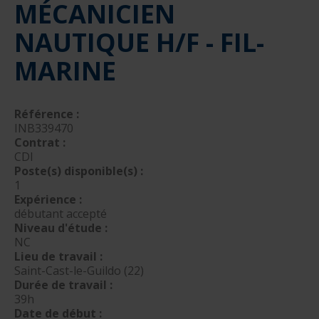
MÉCANICIEN
nautique ?
Formation Formateurs de permis hauturiers
Inscription formations entreprises
alternance nautisme
NAUTIQUE H/F - FIL-
nautisme et commerce
MARINE
encadrement nautique
Référence :
INB339470
Contrat :
CDI
Poste(s) disponible(s) :
1
Expérience :
débutant accepté
Niveau d'étude :
NC
Lieu de travail :
Saint-Cast-le-Guildo (22)
Durée de travail :
39h
Date de début :