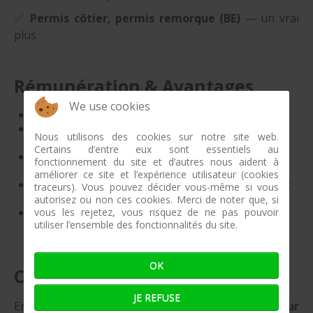
✅
Permis côtier, permis remorque (BE)
— un vrai
plus
Rémunération & Avantages
We use cookies
Salaire selon expérience et profil
Formation interne
assurée — montée en
Nous utilisons des cookies sur notre site web.
compétences progressive
Certains d’entre eux sont essentiels au
Cadre de travail
exceptionnel en bord de mer
, à
fonctionnement du site et d’autres nous aident à
Saint-Cast-le-Guildo
améliorer ce site et l’expérience utilisateur (cookies
Intégration dans une équipe à
forte cohésion et
traceurs). Vous pouvez décider vous-même si vous
esprit familial
autorisez ou non ces cookies. Merci de noter que, si
Fierté de travailler sur des
bateaux premium
et
vous les rejetez, vous risquez de ne pas pouvoir
utiliser l’ensemble des fonctionnalités du site.
de réaliser un travail soigné
OK
Comment postuler ?
JE REFUSE
Envoyez votre
CV
accompagné de
quelques mots sur