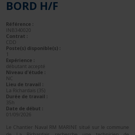
BORD H/F
nautique ?
Formation Formateurs de permis hauturiers
Inscription formations entreprises
alternance nautisme
nautisme et commerce
Référence :
INB340020
encadrement nautique
Contrat :
CDD
Poste(s) disponible(s) :
1
Expérience :
débutant accepté
Niveau d'étude :
NC
Lieu de travail :
La Richardais (35)
Durée de travail :
35h
Date de début :
01/09/2026
Le Chantier Naval RM MARINE situé sur le commune
de La Richardais recherche une technicien de