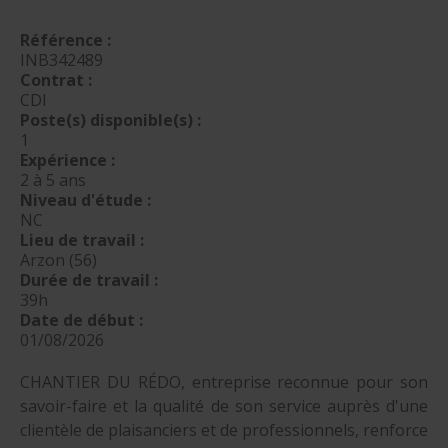
nautique ?
Formation Formateurs de permis hauturiers
Inscription formations entreprises
alternance nautisme
Référence :
INB342489
nautisme et commerce
Contrat :
CDI
encadrement nautique
Poste(s) disponible(s) :
1
Expérience :
2 à 5 ans
Niveau d'étude :
NC
Lieu de travail :
Arzon (56)
Durée de travail :
39h
Date de début :
01/08/2026
CHANTIER DU RÉDO, entreprise reconnue pour son
savoir-faire et la qualité de son service auprès d'une
clientèle de plaisanciers et de professionnels, renforce