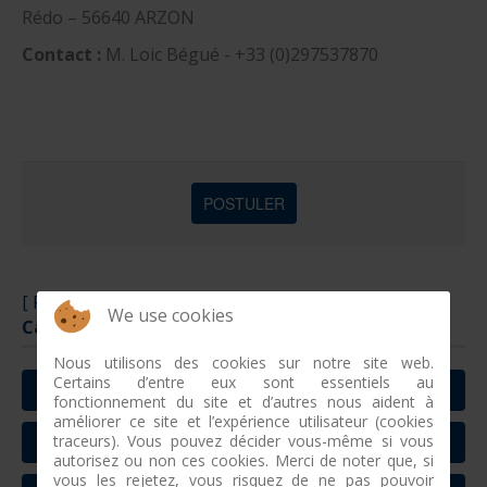
Rédo – 56640 ARZON
Contact :
M. Loic Bégué - +33 (0)297537870
[ Retour ]
We use cookies
Catégories d'offres
Nous utilisons des cookies sur notre site web.
Certains d’entre eux sont essentiels au
ALTERNANCE
fonctionnement du site et d’autres nous aident à
améliorer ce site et l’expérience utilisateur (cookies
traceurs). Vous pouvez décider vous-même si vous
COMMERCE
autorisez ou non ces cookies. Merci de noter que, si
vous les rejetez, vous risquez de ne pas pouvoir