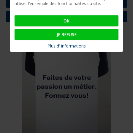
TECHNIQUE
utiliser l’ensemble des fonctionnalités du site.
NAUTIQUE
OK
JE REFUSE
Plus d' informations
Le salon nautique de Paris de retour en 2025
LIRE D'AVANTAGE