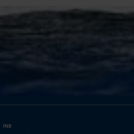
INB
2 rue Bayard
29900 Concarneau
T. +33 2 98 50 84 84
Association loi 1901
N° SIRET : 333 005 148 00015