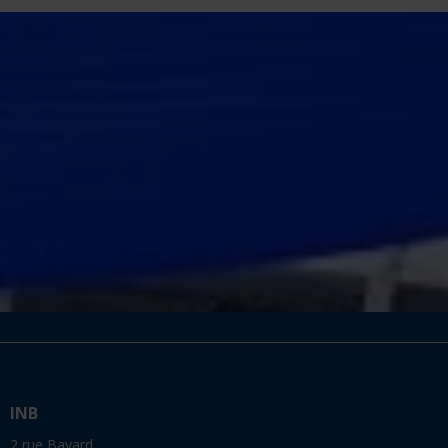
INB
2 rue Bayard