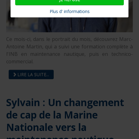
Plus d' informations
Ce mois-ci, dans le portrait du mois, découvrez Marc-
Antoine Martin, qui a suivi une formation complète à
l'INB en maintenance nautique, puis en technico-
commercial.
LIRE LA SUITE...
Sylvain : Un changement
de cap de la Marine
Nationale vers la