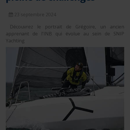
nautique ?
Formation Formateurs de permis hauturiers
Inscription formations entreprises
alternance nautisme
23 septembre 2024
nautisme et commerce
Découvrez le portrait de Grégoire, un ancien
encadrement nautique
apprenant de l'INB qui évolue au sein de SNIP
Yachting