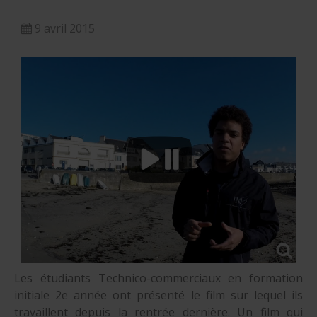
nautique ?
Formation Formateurs de permis hauturiers
Inscription formations entreprises
alternance nautisme
9 avril 2015
nautisme et commerce
encadrement nautique
Les étudiants Technico-commerciaux en formation
initiale 2e année ont présenté le film sur lequel ils
travaillent depuis la rentrée dernière. Un film qui