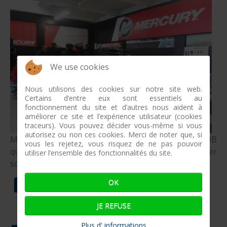
We use cookies
Nous utilisons des cookies sur notre site web.
Certains d’entre eux sont essentiels au
fonctionnement du site et d’autres nous aident à
améliorer ce site et l’expérience utilisateur (cookies
traceurs). Vous pouvez décider vous-même si vous
autorisez ou non ces cookies. Merci de noter que, si
Mercury France s'installe au 2 rue Bayard. C'est à l'INB
vous les rejetez, vous risquez de ne pas pouvoir
que le leader des moteurs marins a choisi de former
utiliser l’ensemble des fonctionnalités du site.
son réseau de distribution.
OK
LIRE LA SUITE...
JE REFUSE
Plus d' informations