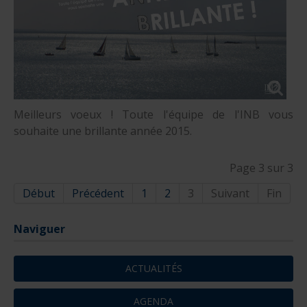
Meilleurs voeux ! Toute l'équipe de l'INB vous
souhaite une brillante année 2015.
Page 3 sur 3
Début
Précédent
1
2
3
Suivant
Fin
Naviguer
ACTUALITÉS
AGENDA