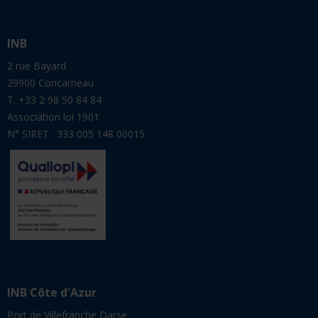
INB
2 rue Bayard
29900 Concarneau
T. +33 2 98 50 84 84
Association loi 1901
N° SIRET : 333 005 148 00015
INB Côte d'Azur
Port de Villefranche Darse
06230 Villefranche-sur-Mer